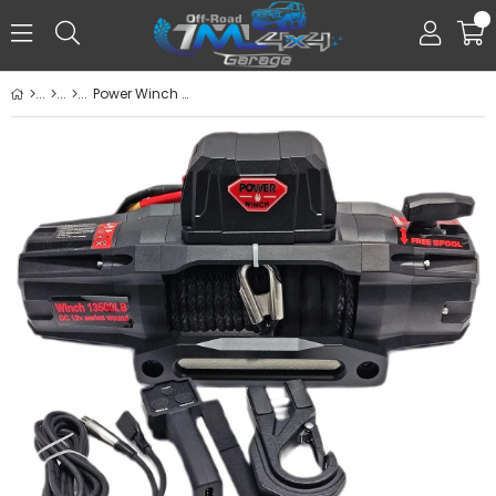
0
Power Winch Pro 13500 lb Sentetik Siyah Halatlı Off-Road 4x4 Elektrikli Vinç 12V