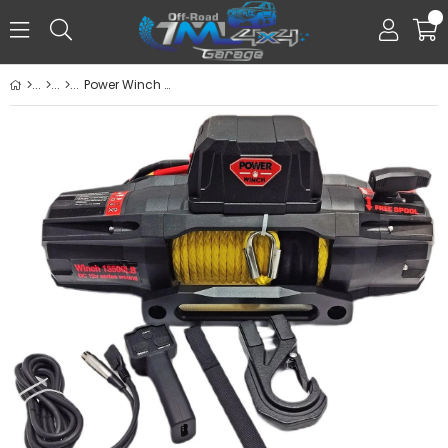
0
Power Winch Pro 13500 lb Sentetik Sarı Halatlı Off-Road 4x4 Elektrikli Vinç 12V