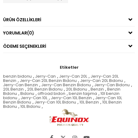
ÜRÜN ÖZELLIKLERI
YORUMLAR
(0)
ÖDEME SEÇENEKLERI
Etiketler
benzin bidonu
,
Jerry-Can
,
Jerry-Can 20L
,
Jerry-Can 20L
Benzin
,
Jerry-Can 20L Benzin Bidonu
,
Jerry-Can 20L Bidonu
,
Jerry-Can Benzin
,
Jerry-Can Benzin Bidonu
,
Jerry-Can Bidonu
,
20L Benzin
,
20L Benzin Bidonu
,
20L Bidonu
,
Benzin
,
Benzin
Bidonu
,
Bidonu
,
offroad bidon
,
benzin taşıma
,
10l benzin
bidonu
,
Jerry-Can 10L
,
Jerry-Can 10L Benzin
,
Jerry-Can 10L
Benzin Bidonu
,
Jerry-Can 10L Bidonu
,
10L Benzin
,
10L Benzin
Bidonu
,
10L Bidonu
,