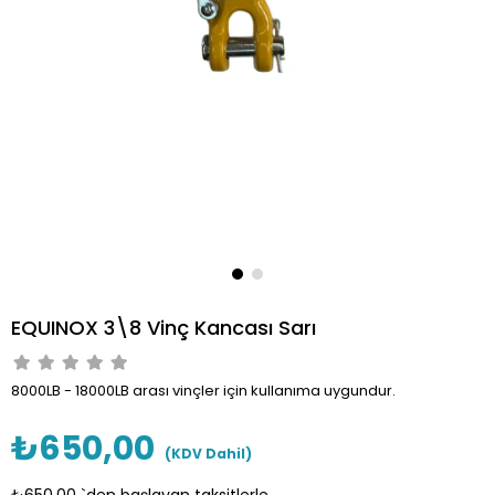
EQUINOX 3\8 Vinç Kancası Sarı
8000LB - 18000LB arası vinçler için kullanıma uygundur.
₺650,00
(KDV Dahil)
₺650,00
`den başlayan taksitlerle