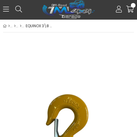
0
EQUINOX 3\8 Vinç Kancası Sarı