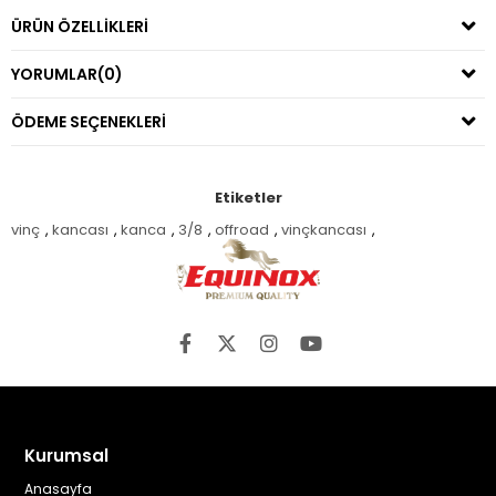
ÜRÜN ÖZELLIKLERI
YORUMLAR
(0)
ÖDEME SEÇENEKLERI
Etiketler
vinç
,
kancası
,
kanca
,
3/8
,
offroad
,
vinçkancası
,
Kurumsal
Anasayfa